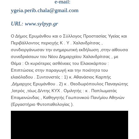
e-mail:
ygeia.perib.chala@gmail.com
URL
:
www.sylpyp.gr
Ο Δήμος Ερυμάνθου και ο Σύλλογος Προστασίας Υγείας και
Περιβάλλοντος περιοχής Κ . Υ . Χαλανδρίτσας ,
συνδιοργάνωσαν την ενημερωτική εκδήλωση ,στην αίθουσα
συνεδριάσεων του Νέου Δημαρχείου Χαλανδρίτσας , με
Θέμα : Οι κυριότερες ασθένειες του Ελαιοκάρπου :
Επιπτώσεις στην παραγωγή και την ποιότητα του
ελαιόλαδου . Συντονιστές : 1) κ. Αθανάσιος Καρπής
,Δήμαρχος Ερυμάνθου . 2) κ . Θεοδωρόπουλος Παναγιώτης
,Ιατρός ,τέως Δ/ντης ΚΥΧ . Ομιλητής : κ . Παπλωματάς
Επαμεινώνδας , Καθηγητής Γεωπονικού Παν/μίου Αθηνών
(Εργαστήριο Φυτοπαθολογίας ).