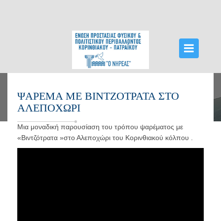
ΑΡΧΙΚΉ
ΨΆΡΕΜΑ ΜΕ ΒΙΝΤΖΌΤΡΑΤΑ ΣΤΟ
ΑΛΕΠΟΧΏΡΙ
ΔΡΆΣΕΙΣ
Μια μοναδική παρουσίαση του τρόπου ψαρέματος με
ΔΕΛΤΊΑ ΤΎΠΟΥ
«Βιντζότρατα »στο Αλεποχώρι του Κορινθιακού κόλπου .
ΟΡΓΑΝΏΣΕΙΣ ΝΗΡΈΑ
ΝΈΑ
ΕΠΙΚΟΙΝΩΝΊΑ
VIDEOS HTTPS://WWW.YOUTUBE.COM/WATCH?
V=VBARNTPQRFU