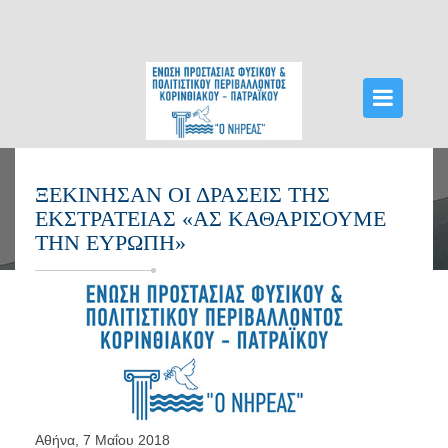
ΑΡΧΙΚΉ
ΞΕΚΊΝΗΣΑΝ ΟΙ ΔΡΆΣΕΙΣ ΤΗΣ
ΕΚΣΤΡΑΤΕΊΑΣ «ΑΣ ΚΑΘΑΡΊΣΟΥΜΕ
ΔΡΆΣΕΙΣ
ΤΗΝ ΕΥΡΏΠΗ»
ΔΕΛΤΊΑ ΤΎΠΟΥ
ΟΡΓΑΝΏΣΕΙΣ ΝΗΡΈΑ
ΝΈΑ
ΕΠΙΚΟΙΝΩΝΊΑ
VIDEOS HTTPS://WWW.YOUTUBE.COM/WATCH?
V=VBARNTPQRFU
Αθήνα, 7 Μαΐου 2018