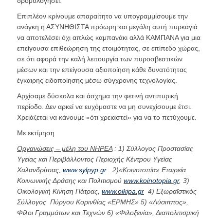
δρομολογήσει.
Επιπλέον κρίνουμε απαραίτητο να υπογραμμίσουμε την
ανάγκη η ΑΣΥΝΗΘΙΣΤΑ πρόωρη και μεγάλη αυτή πυρκαγιά
να αποτελέσει όχι απλώς καμπανάκι αλλά ΚΑΜΠΑΝΑ για μια
επείγουσα επιθεώρηση της ετοιμότητας, σε επίπεδο χώρας,
σε ότι αφορά την καλή λειτουργία των πυροσβεστικών
μέσων και την επείγουσα αξιοποίηση κάθε δυνατότητας
έγκαιρης ειδοποίησης μέσω σύγχρονης τεχνολογίας.
Αρχίσαμε δύσκολα και άσχημα την φετινή αντιπυρική
περίοδο. Δεν αρκεί να ευχόμαστε να μη συνεχίσουμε έτσι.
Χρειάζεται να κάνουμε «ότι χρειαστεί» για να το πετύχουμε.
Με εκτίμηση
Οργανώσεις – μέλη του ΝΗΡΕΑ
: 1) Σύλλογος Προστασίας
Υγείας και Περιβάλλοντος Περιοχής Κέντρου Υγείας
Χαλανδρίτσας,
www.sylpyp.gr
2)«Κοινοτοπία» Εταιρεία
Κοινωνικής Δράσης και Πολιτισμού
www.koinotopia.gr
, 3)
Οικολογική Κίνηση Πάτρας,
www.oikipa.gr
4) Εξωραϊστικός
Σύλλογος Πύργου Κορινθίας «ΕΡΜΗΣ» 5) «Λύσιππος»,
Φίλοι Γραμμάτων και Τεχνών 6) «Φιλοξενία», Διαπολιτισμική