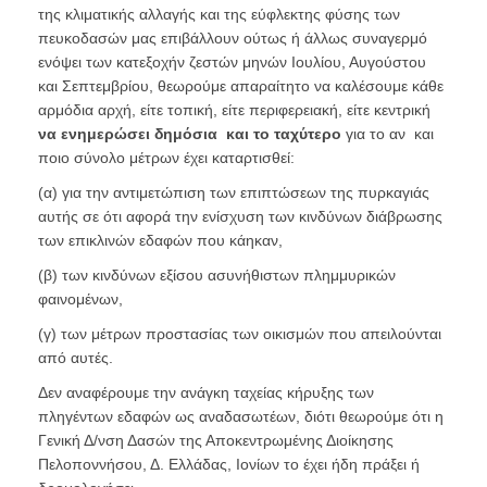
της κλιματικής αλλαγής και της εύφλεκτης φύσης των
πευκοδασών μας επιβάλλουν ούτως ή άλλως συναγερμό
ενόψει των κατεξοχήν ζεστών μηνών Ιουλίου, Αυγούστου
και Σεπτεμβρίου, θεωρούμε απαραίτητο να καλέσουμε κάθε
αρμόδια αρχή, είτε τοπική, είτε περιφερειακή, είτε κεντρική
να ενημερώσει δημόσια και το ταχύτερο
για το αν και
ποιο σύνολο μέτρων έχει καταρτισθεί:
(α) για την αντιμετώπιση των επιπτώσεων της πυρκαγιάς
αυτής σε ότι αφορά την ενίσχυση των κινδύνων διάβρωσης
των επικλινών εδαφών που κάηκαν,
(β) των κινδύνων εξίσου ασυνήθιστων πλημμυρικών
φαινομένων,
(γ) των μέτρων προστασίας των οικισμών που απειλούνται
από αυτές.
Δεν αναφέρουμε την ανάγκη ταχείας κήρυξης των
πληγέντων εδαφών ως αναδασωτέων, διότι θεωρούμε ότι η
Γενική Δ/νση Δασών της Αποκεντρωμένης Διοίκησης
Πελοποννήσου, Δ. Ελλάδας, Ιονίων το έχει ήδη πράξει ή