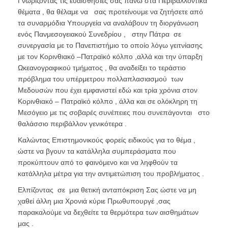
Γνωρίζοντας τις ευαισθησίες σας πάνω στα Περιβαλλοντικά
θέματα , θα θέλαμε να σας προτείνουμε να ζητήσετε από
τα συναρμόδια Υπουργεία να αναλάβουν τη διοργάνωση
ενός Πανμεσογειακού Συνεδρίου , στην Πάτρα σε
συνεργασία με το Πανεπιστήμιο το οποίο λόγω γειτνίασης
με τον Κορινθιακό –Πατραϊκό κόλπο ,αλλά και την ύπαρξη
Ωκεανογραφικού τμήματος , θα αναδείξει το τεράστιο
πρόβλημα του υπέρμετρου πολλαπλασιασμού των
Μεδουσών που έχει εμφανιστεί εδώ και τρία χρόνια στον
Κορινθιακό – Πατραϊκό κόλπο , άλλα και σε ολόκληρη τη
Μεσόγειο με τις σοβαρές συνέπειες που συνεπάγονται στο
θαλάσσιο περιβάλλον γενικότερα .
Καλώντας Επιστημονικούς φορείς ειδικούς για το θέμα ,
ώστε να βγουν τα κατάλληλα συμπεράσματα που
προκύπτουν από το φαινόμενο και να ληφθούν τα
κατάλληλα μέτρα για την αντιμετώπιση του προβλήματος .
Ελπίζοντας σε μια θετική ανταπόκριση Σας ώστε να μη
χαθεί άλλη μια Χρονιά κύριε Πρωθυπουργέ ,σας
παρακαλούμε να δεχθείτε τα θερμότερα των αισθημάτων
μας .