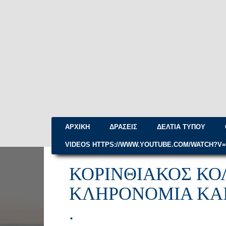
ΑΡΧΙΚΉ
ΔΡΆΣΕΙΣ
ΔΕΛΤΊΑ ΤΎΠΟΥ
VIDEOS HTTPS://WWW.YOUTUBE.COM/WATCH?V
ΚΟΡΙΝΘΙΑΚΌΣ ΚΌ
ΚΛΗΡΟΝΟΜΙΆ ΚΑΙ
.