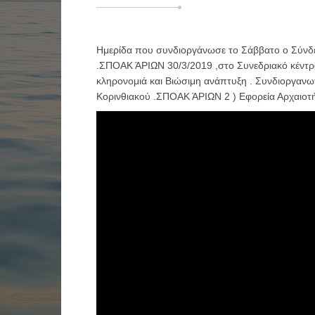
Ημερίδα που συνδιοργάνωσε το Σάββατο ο Σύνδ
.ΣΠΟΑΚ ΆΡΙΩΝ 30/3/2019 ,στο Συνεδριακό κέντρο
κληρονομιά και Βιώσιμη ανάπτυξη . Συνδιοργαν
Κορινθιακού .ΣΠΟΑΚ ΆΡΙΩΝ 2 ) Εφορεία Αρχαιοτ