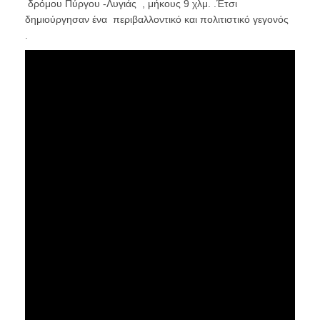
δρόμου Πύργου -Λυγιάς , μήκους 9 χλμ. .Έτσι
δημιούργησαν ένα περιβαλλοντικό και πολιτιστικό γεγονός
.