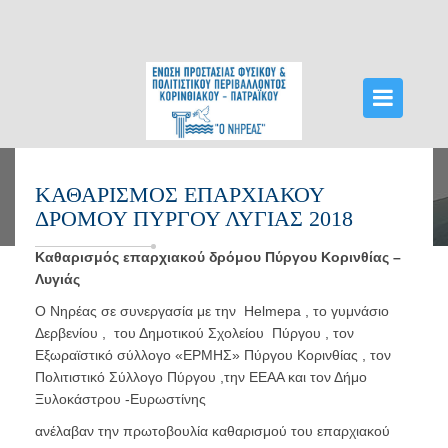
ΑΡΧΙΚΉ
ΚΑΘΑΡΙΣΜΌΣ ΕΠΑΡΧΙΑΚΟΎ
ΔΡΌΜΟΥ ΠΎΡΓΟΥ ΛΥΓΙΆΣ 2018
ΔΡΆΣΕΙΣ
Καθαρισμός επαρχιακού δρόμου Πύργου Κορινθίας –
ΔΕΛΤΊΑ ΤΎΠΟΥ
Λυγιάς
ΟΡΓΑΝΏΣΕΙΣ ΝΗΡΈΑ
Ο Νηρέας σε συνεργασία με την Helmepa , το γυμνάσιο
Δερβενίου , του Δημοτικού Σχολείου Πύργου , τον
ΝΈΑ
Εξωραϊστικό σύλλογο «ΕΡΜΗΣ» Πύργου Κορινθίας , τον
Πολιτιστικό Σύλλογο Πύργου ,την ΕΕΑΑ και τον Δήμο
ΕΠΙΚΟΙΝΩΝΊΑ
Ξυλοκάστρου -Ευρωστίνης
VIDEOS HTTPS://WWW.YOUTUBE.COM/WATCH?
ανέλαβαν την πρωτοβουλία καθαρισμού του επαρχιακού
V=VBARNTPQRFU