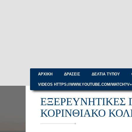
ΑΡΧΙΚΉ
ΔΡΆΣΕΙΣ
ΔΕΛΤΊΑ ΤΎΠΟΥ
VIDEOS HTTPS://WWW.YOUTUBE.COM/WATCH?V
ΕΞΕΡΕΥΝΗΤΙΚΈΣ 
ΚΟΡΙΝΘΙΑΚΌ ΚΌ