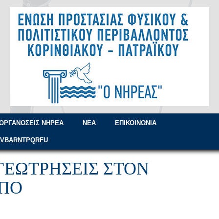
ΟΡΓΑΝΏΣΕΙΣ ΝΗΡΈΑ
ΝΈΑ
ΕΠΙΚΟΙΝΩΝΊΑ
=VBARNTPQRFU
ΓΕΩΤΡΉΣΕΙΣ ΣΤΟΝ
ΛΠΟ