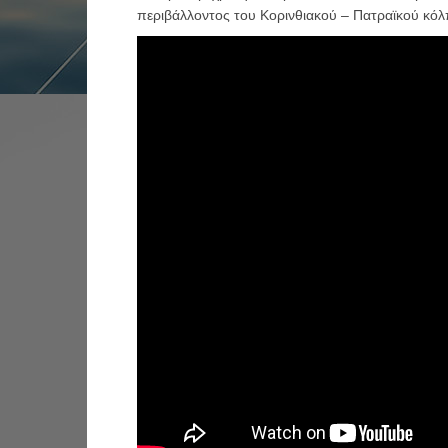
περιβάλλοντος του Κορινθιακού – Πατραϊκού κόλ