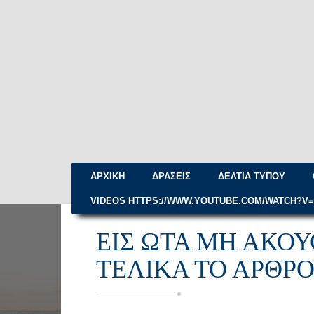
ΑΡΧΙΚΉ
ΔΡΆΣΕΙΣ
ΔΕΛΤΊΑ ΤΎΠΟΥ
VIDEOS HTTPS://WWW.YOUTUBE.COM/WATCH?V
ΕΙΣ ΏΤΑ ΜΗ ΑΚ
ΤΕΛΙΚΆ ΤΟ ΆΡΘΡΟ