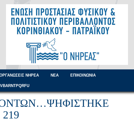
ΟΡΓΑΝΏΣΕΙΣ ΝΗΡΈΑ
ΝΈΑ
ΕΠΙΚΟΙΝΩΝΊΑ
=VBARNTPQRFU
ΟΥΌΝΤΩΝ…ΨΗΦΊΣΤΗΚΕ
 219