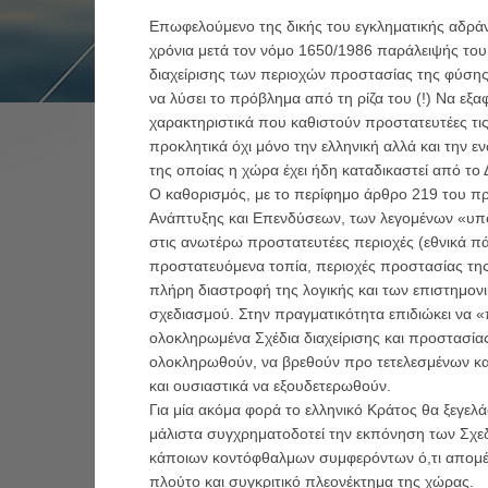
Επωφελούμενο της δικής του εγκληματικής αδράνε
χρόνια μετά τον νόμο 1650/1986 παράλειψής του 
διαχείρισης των περιοχών προστασίας της φύσης,
να λύσει το πρόβλημα από τη ρίζα του (!) Να εξαφ
χαρακτηριστικά που καθιστούν προστατευτέες τι
προκλητικά όχι μόνο την ελληνική αλλά και την 
της οποίας η χώρα έχει ήδη καταδικαστεί από τ
Ο καθορισμός, με το περίφημο άρθρο 219 του 
Ανάπτυξης και Επενδύσεων, των λεγομένων «υπ
στις ανωτέρω προστατευτέες περιοχές (εθνικά πά
προστατευόμενα τοπία, περιοχές προστασίας της 
πλήρη διαστροφή της λογικής και των επιστημον
σχεδιασμού. Στην πραγματικότητα επιδιώκει να 
ολοκληρωμένα Σχέδια διαχείρισης και προστασία
ολοκληρωθούν, να βρεθούν προ τετελεσμένων κ
και ουσιαστικά να εξουδετερωθούν.
Για μία ακόμα φορά το ελληνικό Κράτος θα ξεγε
μάλιστα συγχρηματοδοτεί την εκπόνηση των Σχε
κάποιων κοντόφθαλμων συμφερόντων ό,τι απομέν
πλούτο και συγκριτικό πλεονέκτημα της χώρας.