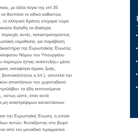
ιας, με άλλα λόγια της επί 35
να θεσπίσει το ειδικό καθεστώς
 το ελληνικό Κράτος επιχειρεί τώρα
ανίσει δηλαδή τα ιδιαίτερα
ς περιοχές αυτές, καταστρατηγώντας
ενωσιακή νομοθεσία, για παράβαση
ο Δικαστήριο της Ευρωπαϊκής Ένωσης.
πρόσφατου Νόμου του Υπουργείου
ο-περιοχών ήπιας ανάπτυξης» μέσα
ρκα, καταφύγια άγριας ζωής,
βιοποικιλότητος κ.λπ.), αποτελεί την
ικών απαιτήσεων του χωροταξικού
«προλάβει» τα ήδη εκπονούμενα
ς, ούτως ώστε, όταν αυτά
αι μη αναστρέψιμων καταστάσεων
λάσει την Ευρωπαϊκή Ένωση, η οποία
δίων αυτών, θυσιάζοντας στο βωμό
ει από τον μοναδικό πραγματικό