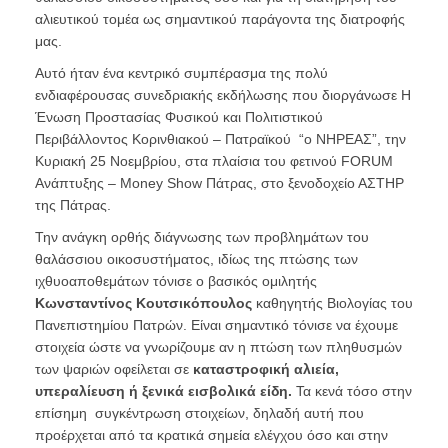
αλιευτικού τομέα ως σημαντικού παράγοντα της διατροφής
μας.
Αυτό ήταν ένα κεντρικό συμπέρασμα της πολύ
ενδιαφέρουσας συνεδριακής εκδήλωσης που διοργάνωσε Η
Ένωση Προστασίας Φυσικού και Πολιτιστικού
Περιβάλλοντος Κορινθιακού – Πατραϊκού “ο ΝΗΡΕΑΣ”, την
Κυριακή 25 Νοεμβρίου, στα πλαίσια του φετινού FORUM
Ανάπτυξης – Money Show Πάτρας, στο ξενοδοχείο ΑΣΤΗΡ
της Πάτρας.
Την ανάγκη ορθής διάγνωσης των προβλημάτων του
θαλάσσιου οικοσυστήματος, ιδίως της πτώσης των
ιχθυοαποθεμάτων τόνισε ο βασικός ομιλητής
Κωνσταντίνος Κουτσικόπουλος
καθηγητής Βιολογίας του
Πανεπιστημίου Πατρών. Είναι σημαντικό τόνισε να έχουμε
στοιχεία ώστε να γνωρίζουμε αν η πτώση των πληθυσμών
των ψαριών οφείλεται σε
καταστροφική αλιεία,
υπεραλίευση ή ξενικά εισβολικά είδη.
Τα κενά τόσο στην
επίσημη συγκέντρωση στοιχείων, δηλαδή αυτή που
προέρχεται από τα κρατικά σημεία ελέγχου όσο και στην