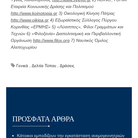
Εταιρεία Κοινωνικής Δράσης και Πολιτισμού
http://www.koinotopia.gr
3) Οικολογική Κίνηση Πάτρας
http://www.oikipa.gr
4) Εξωραϊστικός Σύλλογος Πύργου
Κορινθίας «ΕΡΜΗΣ» 5) «Λύσιππος», Φίλοι Γραμμάτων και
Τεχνών 6) «Φιλοξενία» Διαπολιτισμική και Περιβαλλοντική
Οργάνωση
http://www.filox.org
7) Ναυτικός Όμιλος
Αλεποχωρίου
,
,
Γενικά
Δελτία Τύπου
Δράσεις
ΠΡΌΣΦΑΤΑ ΆΡΘΡΑ
Κάτοικοι εμποδίζουν την εγκατάσταση ανεμογεννητριών