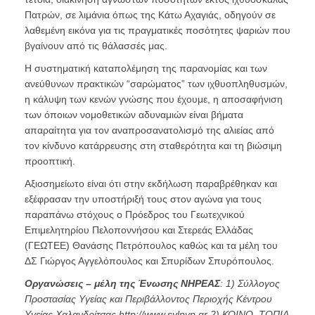
Πατρών, σε λιμάνια όπως της Κάτω Αχαγιάς, οδηγούν σε
λαθεμένη εικόνα για τις πραγματικές ποσότητες ψαριών που
βγαίνουν από τις θάλασσές μας.
Η συστηματική καταπολέμηση της παρανομίας και των
ανεύθυνων πρακτικών “σαρώματος” των ιχθυοπληθυσμών,
η κάλυψη των κενών γνώσης που έχουμε, η αποσαφήνιση
των όποιων νομοθετικών αδυναμιών είναι βήματα
απαραίτητα για τον αναπροσανατολισμό της αλιείας από
τον κίνδυνο κατάρρευσης στη σταθερότητα και τη βιώσιμη
προοπτική.
Αξιοσημείωτο είναι ότι στην εκδήλωση παραβρέθηκαν και
εξέφρασαν την υποστήριξή τους στον αγώνα για τους
παραπάνω στόχους ο Πρόεδρος του Γεωτεχνικού
Επιμελητηρίου Πελοποννήσου και Στερεάς Ελλάδας
(ΓΕΩΤΕΕ) Θανάσης Πετρόπουλος καθώς και τα μέλη του
ΔΣ Γιώργος Αγγελόπουλος και Σπυρίδων Σπυρόπουλος.
Οργανώσεις – μέλη της Ένωσης ΝΗΡΕΑΣ
: 1) Σύλλογος
Προστασίας Υγείας και Περιβάλλοντος Περιοχής Κέντρου
Υγείας Χαλανδρίτσας
http://www.sylpyp.gr
2) ΚΟΙΝΟ_ΤΟΠΙΑ