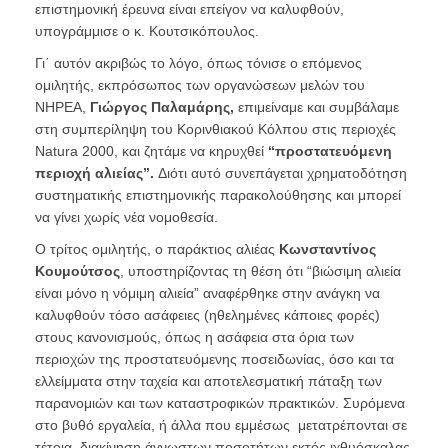
επιστημονική έρευνα είναι επείγον να καλυφθούν,
υπογράμμισε ο κ. Κουτσικόπουλος.
Γι΄ αυτόν ακριβώς το λόγο, όπως τόνισε ο επόμενος
ομιλητής, εκπρόσωπος των οργανώσεων μελών του
ΝΗΡΕΑ,
Γιώργος Παλαμάρης,
επιμείναμε και συμβάλαμε
στη συμπερίληψη του Κορινθιακού Κόλπου στις περιοχές
Natura 2000, και ζητάμε να κηρυχθεί
“προστατευόμενη
περιοχή αλιείας”.
Διότι αυτό συνεπάγεται χρηματοδότηση
συστηματικής επιστημονικής παρακολούθησης και μπορεί
να γίνει χωρίς νέα νομοθεσία.
Ο τρίτος ομιλητής, ο παράκτιος αλιέας
Κωνσταντίνος
Κουμούτσος
, υποστηρίζοντας τη θέση ότι “βιώσιμη αλιεία
είναι μόνο η νόμιμη αλιεία” αναφέρθηκε στην ανάγκη να
καλυφθούν τόσο ασάφειες (ηθελημένες κάποιες φορές)
στους κανονισμούς, όπως η ασάφεια στα όρια των
περιοχών της προστατευόμενης ποσειδωνίας, όσο και τα
ελλείμματα στην ταχεία και αποτελεσματική πάταξη των
παρανομιών και των καταστροφικών πρακτικών. Συρόμενα
στο βυθό εργαλεία, ή άλλα που εμμέσως μετατρέπονται σε
τέτοια, διακίνηση άγνωστων ποσοτήτων εκτός ιχθυόσκαλας